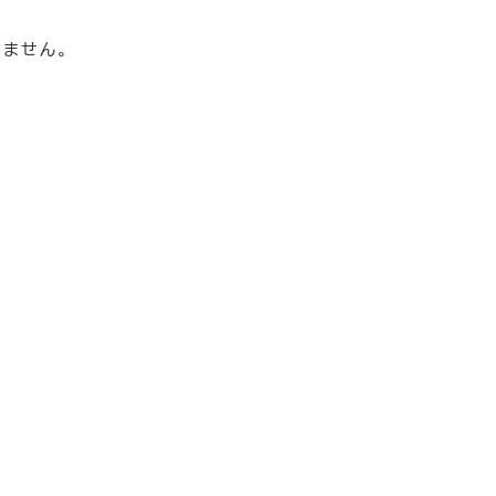
ません。
EVENT
CONCEPT
WORKS
L
イベント
コンセプト
施工事例
ラ