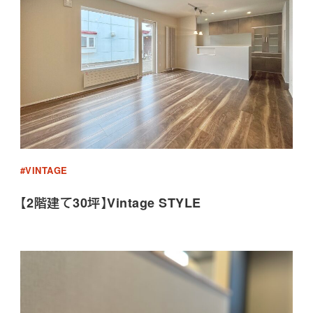
#VINTAGE
【2階建て30坪】Vintage STYLE