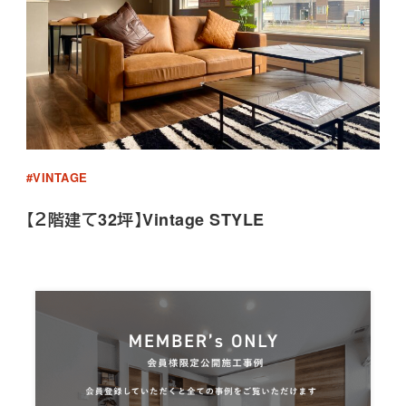
#VINTAGE
【２階建て32坪】Vintage STYLE