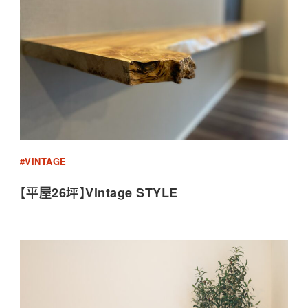
#VINTAGE
【平屋26坪】Vintage STYLE