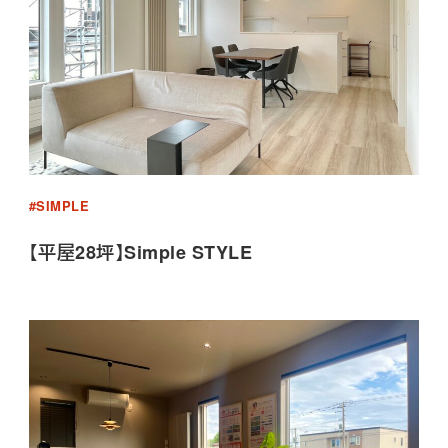
#SIMPLE
【平屋28坪】Simple STYLE